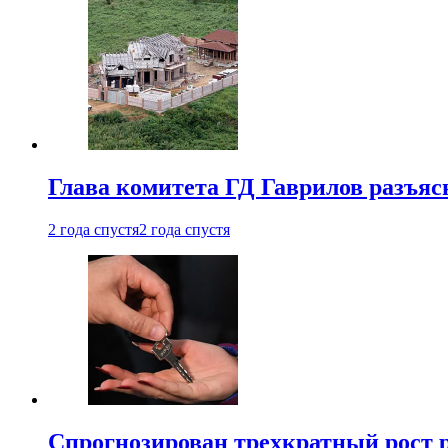
Глава комитета ГД Гаврилов разъяс
2 года спустя
2 года спустя
Спрогнозирован трехкратный рост 