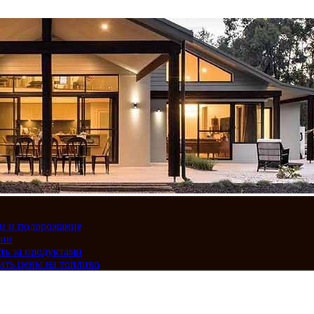
вки и подорожание
сии
ть за продуктами
ать цены на топливо