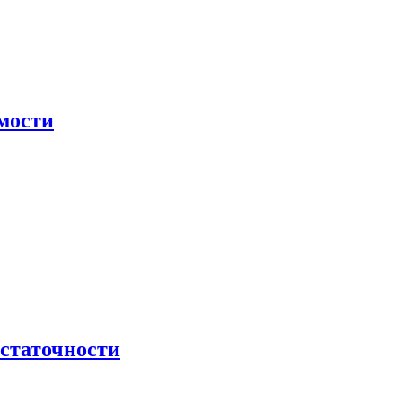
мости
остаточности