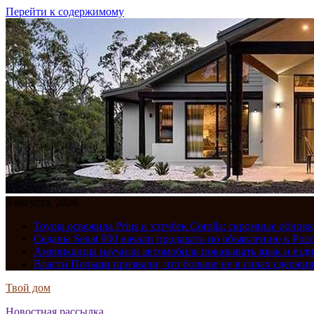
Перейти к содержимому
9 августа, 2026
Toyota освежила Prius и хэтчбек Corolla: скромные обно
Седаны Senat 900 начали продавать по объявлению в Рос
Американцы научили автомобиль показывать язык и езди
Власти Польши признали, что больше не в силах сдержив
Твой дом
Новостная рассылка