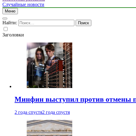
Случайные новости
Меню
Найти:
Заголовки
Минфин выступил против отмены пе
2 года спустя
2 года спустя