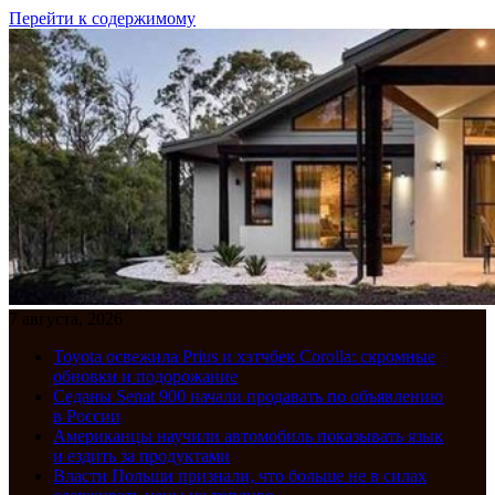
Перейти к содержимому
7 августа, 2026
Toyota освежила Prius и хэтчбек Corolla: скромные
обновки и подорожание
Седаны Senat 900 начали продавать по объявлению
в России
Американцы научили автомобиль показывать язык
и ездить за продуктами
Власти Польши признали, что больше не в силах