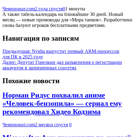
Чемпионат.com
2 года спустя
0
1 минуты
А также табель-календарь на ближайшие 30 дней. Новый
месяц — новые промокоды для «Мира танков». Разработчики
снова балуют игроков бесплатными предметами.
Навигация по записям
Предыдущая:
Nvidia выпустит первый ARM-процессор
для ПК в 2025 году
Далее:
Депутат Горелкин дал разъяснения о регистрации
аккаунтов в запрещенных соцсетях
Похожие новости
Норман Ридус похвалил аниме
«Человек-бензопила» — сериал ему
рекомендовал Хидео Кодзима
Чемпионат.com
2 месяца спустя
0