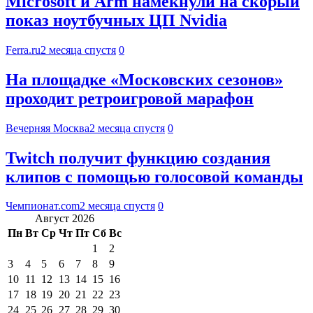
Microsoft и Arm намекнули на скорый
показ ноутбучных ЦП Nvidia
Ferra.ru
2 месяца спустя
0
На площадке «Московских сезонов»
проходит ретроигровой марафон
Вечерняя Москва
2 месяца спустя
0
Twitch получит функцию создания
клипов с помощью голосовой команды
Чемпионат.com
2 месяца спустя
0
Август 2026
Пн
Вт
Ср
Чт
Пт
Сб
Вс
1
2
3
4
5
6
7
8
9
10
11
12
13
14
15
16
17
18
19
20
21
22
23
24
25
26
27
28
29
30