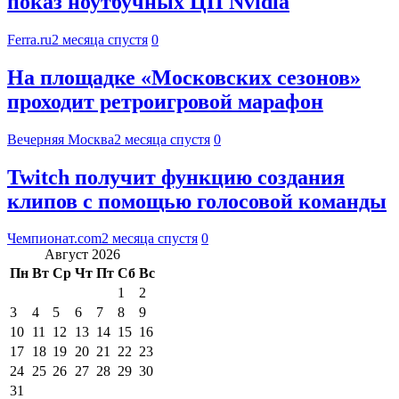
показ ноутбучных ЦП Nvidia
Ferra.ru
2 месяца спустя
0
На площадке «Московских сезонов»
проходит ретроигровой марафон
Вечерняя Москва
2 месяца спустя
0
Twitch получит функцию создания
клипов с помощью голосовой команды
Чемпионат.com
2 месяца спустя
0
Август 2026
Пн
Вт
Ср
Чт
Пт
Сб
Вс
1
2
3
4
5
6
7
8
9
10
11
12
13
14
15
16
17
18
19
20
21
22
23
24
25
26
27
28
29
30
31