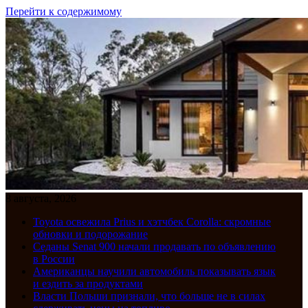
Перейти к содержимому
8 августа, 2026
Toyota освежила Prius и хэтчбек Corolla: скромные
обновки и подорожание
Седаны Senat 900 начали продавать по объявлению
в России
Американцы научили автомобиль показывать язык
и ездить за продуктами
Власти Польши признали, что больше не в силах