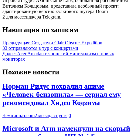
Игровая студия Axiom Game Labs, основанная россиянином
Виталием Кольцовым, представила необычный проект:
адаптированную версию культового шутера Doom
2 для мессенджера Telegram.
Навигация по записям
Предыдущая:
Создатели Clair Obscur: Expedition
33 отправляются в тур с концертами
Далее:
Acer Amadana: японский минимализм в новых
мониторах
Похожие новости
Норман Ридус похвалил аниме
«Человек-бензопила» — сериал ему
рекомендовал Хидео Кодзима
Чемпионат.com
2 месяца спустя
0
Microsoft и Arm намекнули на скорый