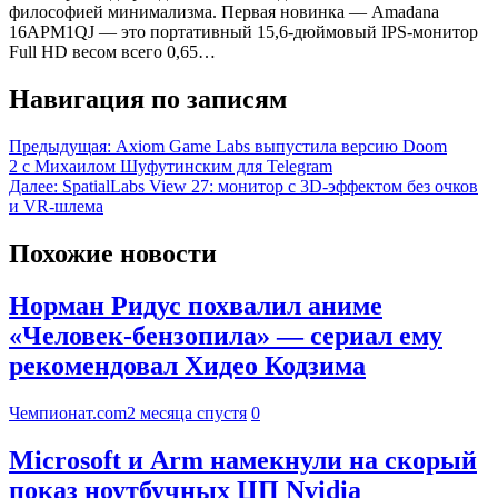
философией минимализма. Первая новинка — Amadana
16APM1QJ — это портативный 15,6-дюймовый IPS-монитор
Full HD весом всего 0,65…
Навигация по записям
Предыдущая:
Axiom Game Labs выпустила версию Doom
2 c Михаилом Шуфутинским для Telegram
Далее:
SpatialLabs View 27: монитор с 3D-эффектом без очков
и VR-шлема
Похожие новости
Норман Ридус похвалил аниме
«Человек-бензопила» — сериал ему
рекомендовал Хидео Кодзима
Чемпионат.com
2 месяца спустя
0
Microsoft и Arm намекнули на скорый
показ ноутбучных ЦП Nvidia