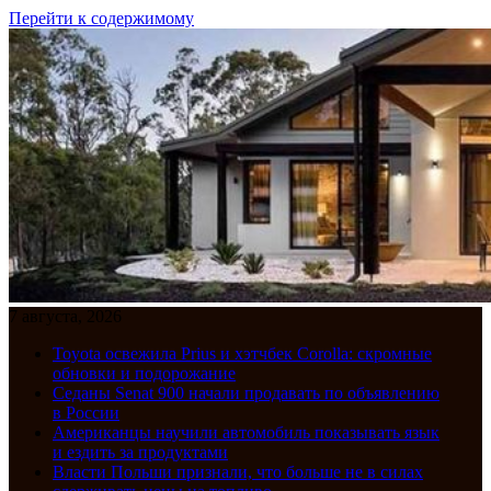
Перейти к содержимому
7 августа, 2026
Toyota освежила Prius и хэтчбек Corolla: скромные
обновки и подорожание
Седаны Senat 900 начали продавать по объявлению
в России
Американцы научили автомобиль показывать язык
и ездить за продуктами
Власти Польши признали, что больше не в силах