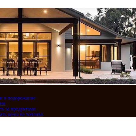
вки и подорожание
сии
ть за продуктами
ать цены на топливо