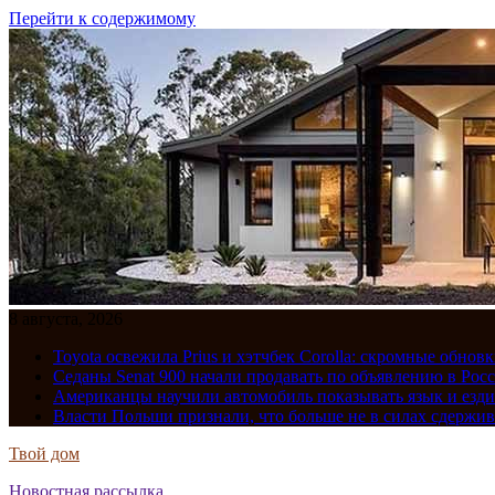
Перейти к содержимому
8 августа, 2026
Toyota освежила Prius и хэтчбек Corolla: скромные обно
Седаны Senat 900 начали продавать по объявлению в Рос
Американцы научили автомобиль показывать язык и езди
Власти Польши признали, что больше не в силах сдержив
Твой дом
Новостная рассылка