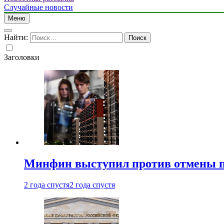
Случайные новости
Меню
Найти:
Заголовки
Минфин выступил против отмены пе
2 года спустя
2 года спустя