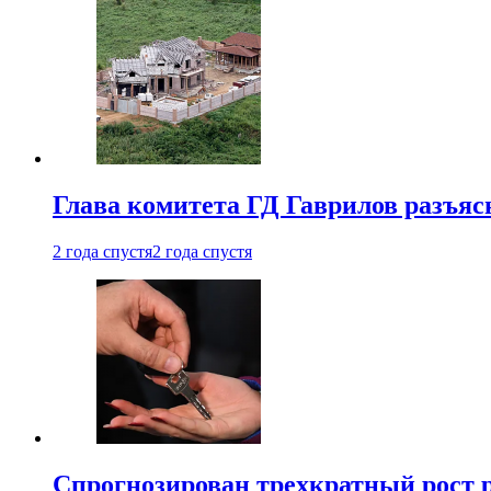
Глава комитета ГД Гаврилов разъяс
2 года спустя
2 года спустя
Спрогнозирован трехкратный рост 