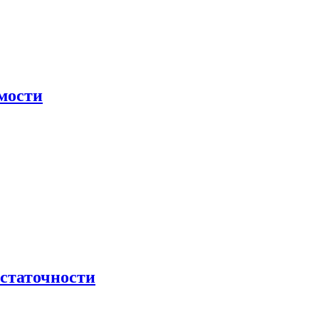
мости
остаточности