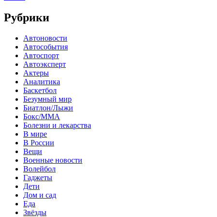
Рубрики
Автоновости
Автособытия
Автоспорт
Автоэксперт
Актеры
Аналитика
Баскетбол
Безумный мир
Биатлон/Лыжи
Бокс/MMA
Болезни и лекарства
В мире
В России
Вещи
Военные новости
Волейбол
Гаджеты
Дети
Дом и сад
Еда
Звёзды