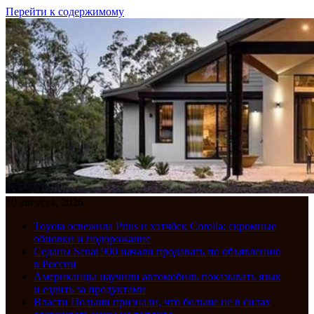
Перейти к содержимому
10 августа, 2026
Toyota освежила Prius и хэтчбек Corolla: скромные
обновки и подорожание
Седаны Senat 900 начали продавать по объявлению
в России
Американцы научили автомобиль показывать язык
и ездить за продуктами
Власти Польши признали, что больше не в силах