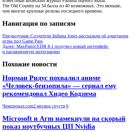
Известный японский журнал Famitsu оценил Mafia:
The Old Country на 34 балла из 40 возможных. Это меньше,
чем многие крупные релизы последнего времени.
Навигация по записям
Предыдущая:
Создатели Indiana Jones рассказали об адаптации
игры под Game Pass
Далее:
MaxPatrol EDR 8.1 получил новый интерфейс
и расширенную интеграцию
Похожие новости
Норман Ридус похвалил аниме
«Человек-бензопила» — сериал ему
рекомендовал Хидео Кодзима
Чемпионат.com
2 месяца спустя
0
Microsoft и Arm намекнули на скорый
показ ноутбучных ЦП Nvidia