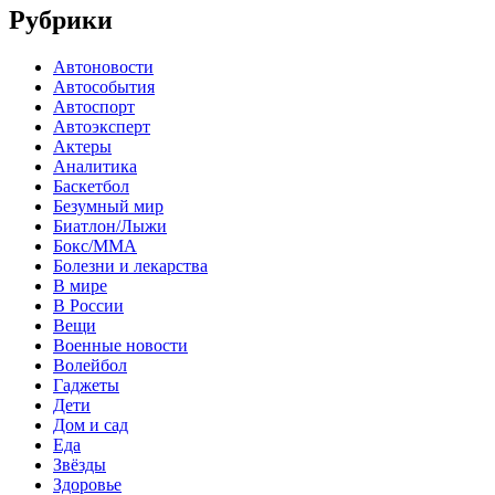
Рубрики
Автоновости
Автособытия
Автоспорт
Автоэксперт
Актеры
Аналитика
Баскетбол
Безумный мир
Биатлон/Лыжи
Бокс/MMA
Болезни и лекарства
В мире
В России
Вещи
Военные новости
Волейбол
Гаджеты
Дети
Дом и сад
Еда
Звёзды
Здоровье