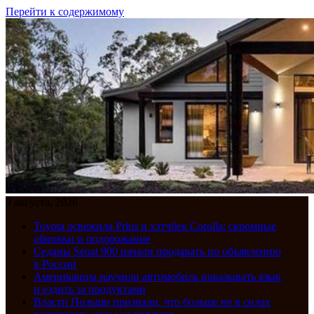
Перейти к содержимому
9 августа, 2026
Toyota освежила Prius и хэтчбек Corolla: скромные
обновки и подорожание
Седаны Senat 900 начали продавать по объявлению
в России
Американцы научили автомобиль показывать язык
и ездить за продуктами
Власти Польши признали, что больше не в силах