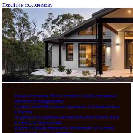
Перейти к содержимому
6 августа, 2026
Toyota освежила Prius и хэтчбек Corolla: скромные
обновки и подорожание
Седаны Senat 900 начали продавать по объявлению
в России
Американцы научили автомобиль показывать язык
и ездить за продуктами
Власти Польши признали, что больше не в силах