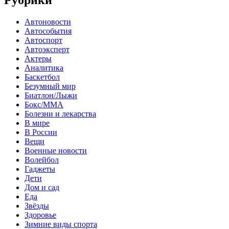
Рубрики
Автоновости
Автособытия
Автоспорт
Автоэксперт
Актеры
Аналитика
Баскетбол
Безумный мир
Биатлон/Лыжи
Бокс/MMA
Болезни и лекарства
В мире
В России
Вещи
Военные новости
Волейбол
Гаджеты
Дети
Дом и сад
Еда
Звёзды
Здоровье
Зимние виды спорта