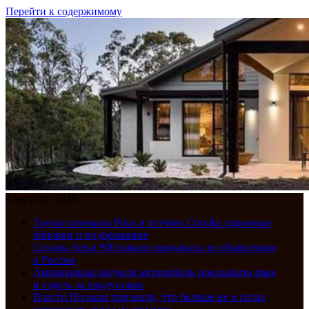
Перейти к содержимому
9 августа, 2026
Toyota освежила Prius и хэтчбек Corolla: скромные
обновки и подорожание
Седаны Senat 900 начали продавать по объявлению
в России
Американцы научили автомобиль показывать язык
и ездить за продуктами
Власти Польши признали, что больше не в силах