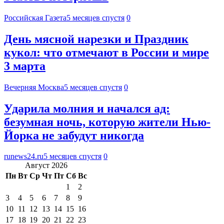
Российская Газета
5 месяцев спустя
0
День мясной нарезки и Праздник
кукол: что отмечают в России и мире
3 марта
Вечерняя Москва
5 месяцев спустя
0
Ударила молния и начался ад:
безумная ночь, которую жители Нью-
Йорка не забудут никогда
runews24.ru
5 месяцев спустя
0
Август 2026
Пн
Вт
Ср
Чт
Пт
Сб
Вс
1
2
3
4
5
6
7
8
9
10
11
12
13
14
15
16
17
18
19
20
21
22
23