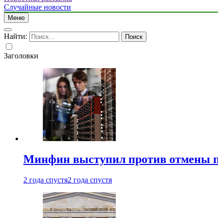
Случайные новости
Меню
Найти:
Заголовки
Минфин выступил против отмены пе
2 года спустя
2 года спустя