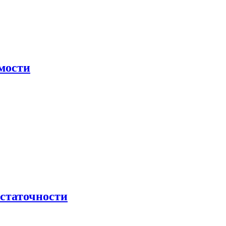
мости
остаточности