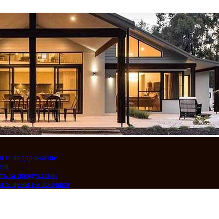
вки и подорожание
сии
ть за продуктами
ать цены на топливо