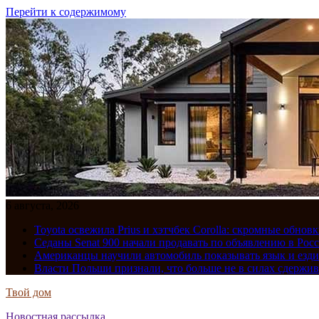
Перейти к содержимому
6 августа, 2026
Toyota освежила Prius и хэтчбек Corolla: скромные обно
Седаны Senat 900 начали продавать по объявлению в Рос
Американцы научили автомобиль показывать язык и езди
Власти Польши признали, что больше не в силах сдержив
Твой дом
Новостная рассылка