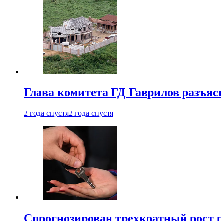
Глава комитета ГД Гаврилов разъяс
2 года спустя
2 года спустя
Спрогнозирован трехкратный рост 