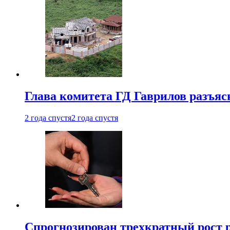
Глава комитета ГД Гаврилов разъяс
2 года спустя
2 года спустя
Спрогнозирован трехкратный рост 