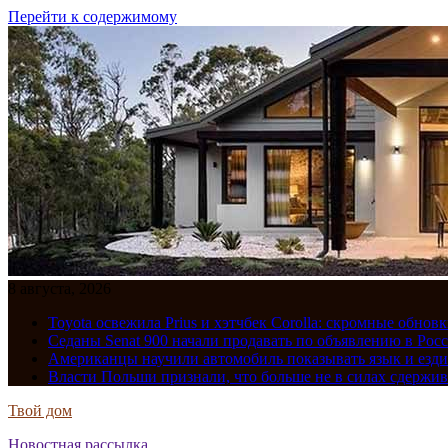
Перейти к содержимому
8 августа, 2026
Toyota освежила Prius и хэтчбек Corolla: скромные обно
Седаны Senat 900 начали продавать по объявлению в Рос
Американцы научили автомобиль показывать язык и езди
Власти Польши признали, что больше не в силах сдержив
Твой дом
Новостная рассылка