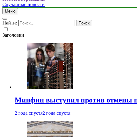
Случайные новости
Меню
Найти:
Заголовки
Минфин выступил против отмены пе
2 года спустя
2 года спустя