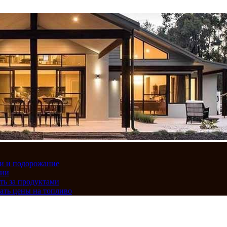
вки и подорожание
сии
ть за продуктами
ать цены на топливо