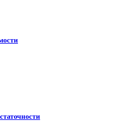
мости
остаточности