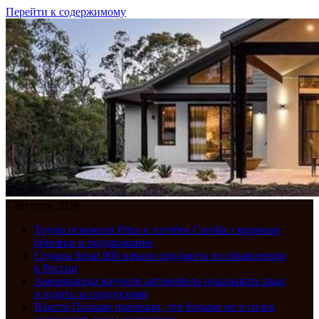
Перейти к содержимому
7 августа, 2026
Toyota освежила Prius и хэтчбек Corolla: скромные
обновки и подорожание
Седаны Senat 900 начали продавать по объявлению
в России
Американцы научили автомобиль показывать язык
и ездить за продуктами
Власти Польши признали, что больше не в силах