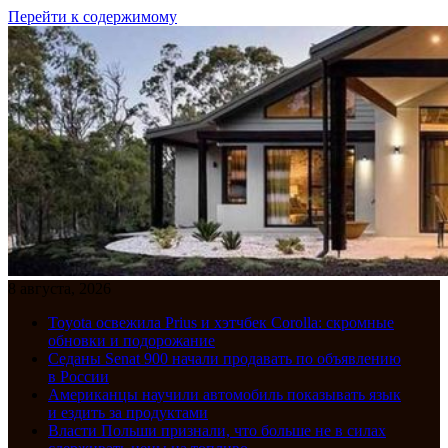
Перейти к содержимому
8 августа, 2026
Toyota освежила Prius и хэтчбек Corolla: скромные
обновки и подорожание
Седаны Senat 900 начали продавать по объявлению
в России
Американцы научили автомобиль показывать язык
и ездить за продуктами
Власти Польши признали, что больше не в силах