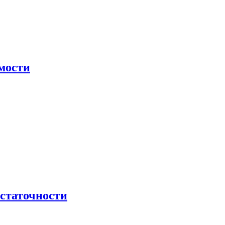
мости
остаточности