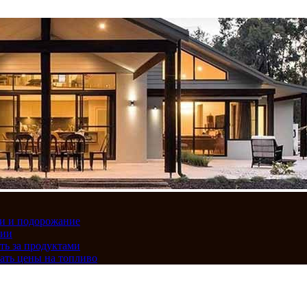
вки и подорожание
сии
ть за продуктами
ать цены на топливо