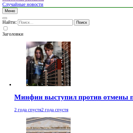
Случайные новости
Меню
Найти:
Заголовки
Минфин выступил против отмены пе
2 года спустя
2 года спустя