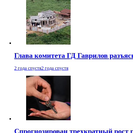
Глава комитета ГД Гаврилов разъяс
2 года спустя
2 года спустя
Спрогнозирован трехкратный рост 