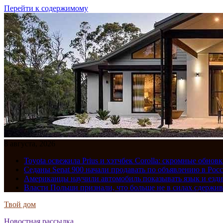
Перейти к содержимому
8 августа, 2026
Toyota освежила Prius и хэтчбек Corolla: скромные обно
Седаны Senat 900 начали продавать по объявлению в Рос
Американцы научили автомобиль показывать язык и езди
Власти Польши признали, что больше не в силах сдержив
Твой дом
Новостная рассылка