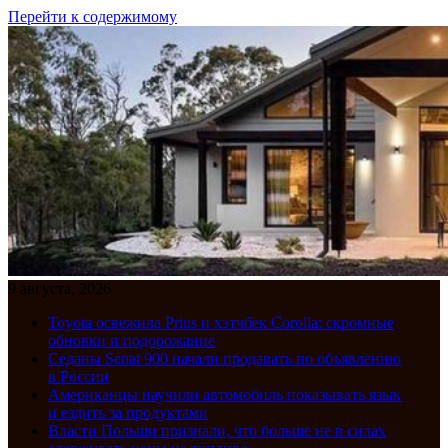
Перейти к содержимому
9 августа, 2026
Toyota освежила Prius и хэтчбек Corolla: скромные
обновки и подорожание
Седаны Senat 900 начали продавать по объявлению
в России
Американцы научили автомобиль показывать язык
и ездить за продуктами
Власти Польши признали, что больше не в силах