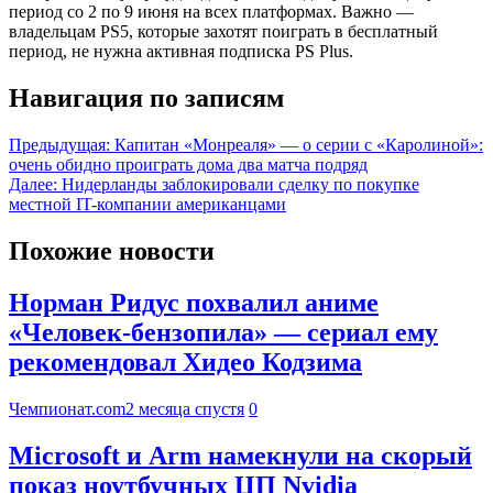
период со 2 по 9 июня на всех платформах. Важно —
владельцам PS5, которые захотят поиграть в бесплатный
период, не нужна активная подписка PS Plus.
Навигация по записям
Предыдущая:
Капитан «Монреаля» — о серии с «Каролиной»:
очень обидно проиграть дома два матча подряд
Далее:
Нидерланды заблокировали сделку по покупке
местной IT-компании американцами
Похожие новости
Норман Ридус похвалил аниме
«Человек-бензопила» — сериал ему
рекомендовал Хидео Кодзима
Чемпионат.com
2 месяца спустя
0
Microsoft и Arm намекнули на скорый
показ ноутбучных ЦП Nvidia