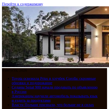
Перейти к содержимому
6 августа, 2026
Toyota освежила Prius и хэтчбек Corolla: скромные
обновки и подорожание
Седаны Senat 900 начали продавать по объявлению
в России
Американцы научили автомобиль показывать язык
и ездить за продуктами
Власти Польши признали, что больше не в силах