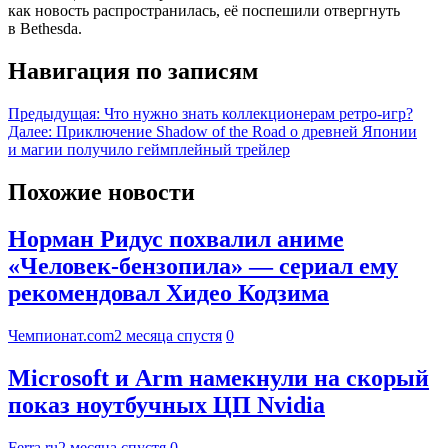
как новость распространилась, её поспешили отвергнуть
в Bethesda.
Навигация по записям
Предыдущая:
Что нужно знать коллекционерам ретро-игр?
Далее:
Приключение Shadow of the Road о древней Японии
и магии получило геймплейный трейлер
Похожие новости
Норман Ридус похвалил аниме
«Человек-бензопила» — сериал ему
рекомендовал Хидео Кодзима
Чемпионат.com
2 месяца спустя
0
Microsoft и Arm намекнули на скорый
показ ноутбучных ЦП Nvidia
Ferra.ru
2 месяца спустя
0