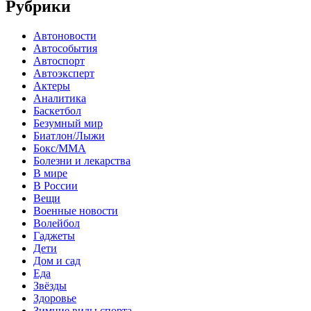
Рубрики
Автоновости
Автособытия
Автоспорт
Автоэксперт
Актеры
Аналитика
Баскетбол
Безумный мир
Биатлон/Лыжи
Бокс/MMA
Болезни и лекарства
В мире
В России
Вещи
Военные новости
Волейбол
Гаджеты
Дети
Дом и сад
Еда
Звёзды
Здоровье
Зимние виды спорта