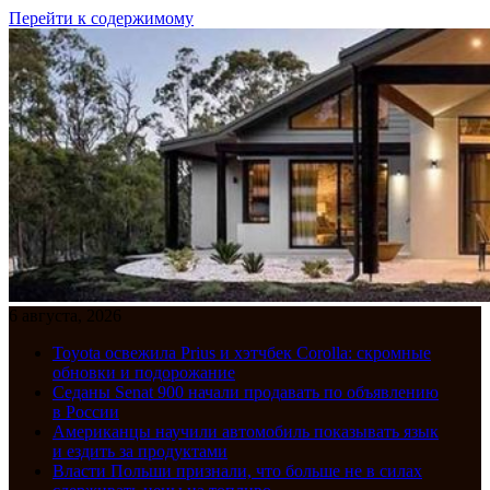
Перейти к содержимому
6 августа, 2026
Toyota освежила Prius и хэтчбек Corolla: скромные
обновки и подорожание
Седаны Senat 900 начали продавать по объявлению
в России
Американцы научили автомобиль показывать язык
и ездить за продуктами
Власти Польши признали, что больше не в силах