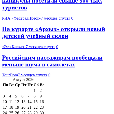
каникулы посетили свыше 300 тыс.
туристов
РИА «ФедералПресс»
7 месяцев спустя
0
На курорте «Архыз» открыли новый
детский учебный склон
«Это Кавказ»
7 месяцев спустя
0
Российским пассажирам пообещали
меньше шума в самолетах
TourDom
7 месяцев спустя
0
Август 2026
Пн
Вт
Ср
Чт
Пт
Сб
Вс
1
2
3
4
5
6
7
8
9
10
11
12
13
14
15
16
17
18
19
20
21
22
23
24
25
26
27
28
29
30