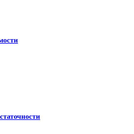
мости
остаточности