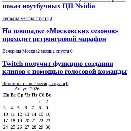
показ ноутбучных ЦП Nvidia
Ferra.ru
2 месяца спустя
0
На площадке «Московских сезонов»
проходит ретроигровой марафон
Вечерняя Москва
2 месяца спустя
0
Twitch получит функцию создания
клипов с помощью голосовой команды
Чемпионат.com
2 месяца спустя
0
Август 2026
Пн
Вт
Ср
Чт
Пт
Сб
Вс
1
2
3
4
5
6
7
8
9
10
11
12
13
14
15
16
17
18
19
20
21
22
23
24
25
26
27
28
29
30