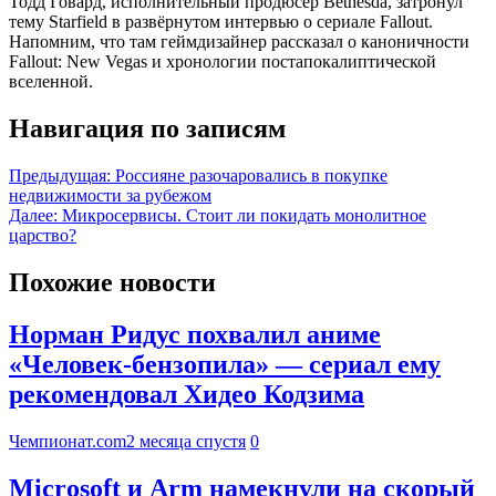
Тодд Говард, исполнительный продюсер Bethesda, затронул
тему Starfield в развёрнутом интервью о сериале Fallout.
Напомним, что там геймдизайнер рассказал о каноничности
Fallout: New Vegas и хронологии постапокалиптической
вселенной.
Навигация по записям
Предыдущая:
Россияне разочаровались в покупке
недвижимости за рубежом
Далее:
Микросервисы. Стоит ли покидать монолитное
царство?
Похожие новости
Норман Ридус похвалил аниме
«Человек-бензопила» — сериал ему
рекомендовал Хидео Кодзима
Чемпионат.com
2 месяца спустя
0
Microsoft и Arm намекнули на скорый