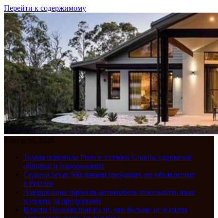
Перейти к содержимому
8 августа, 2026
Toyota освежила Prius и хэтчбек Corolla: скромные
обновки и подорожание
Седаны Senat 900 начали продавать по объявлению
в России
Американцы научили автомобиль показывать язык
и ездить за продуктами
Власти Польши признали, что больше не в силах