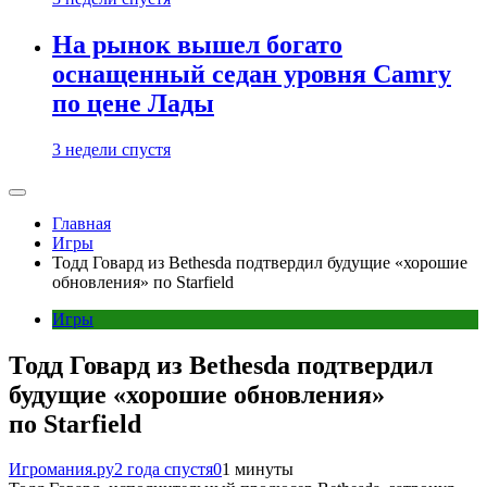
На рынок вышел богато
оснащенный седан уровня Camry
по цене Лады
3 недели спустя
Главная
Игры
Тодд Говард из Bethesda подтвердил будущие «хорошие
обновления» по Starfield
Игры
Тодд Говард из Bethesda подтвердил
будущие «хорошие обновления»
по Starfield
Игромания.ру
2 года спустя
0
1 минуты