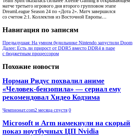
Team Spirit оказалась сильнее Xtreme Gaming в открывающем
матче третьего игрового дня второго групповом этапе
DreamLeague Season 24 по «Дота 2». Матч завершился
со счетом 2:1. Коллектив из Восточной Европы…
Навигация по записям
Предыдущая:
На умном будильнике Nintendo запустили Doom
Далее:
Есть ли прирост от DDR5 вместо DDR4 в паре
с бюджетным процессором
Похожие новости
Норман Ридус похвалил аниме
«Человек-бензопила» — сериал ему
рекомендовал Хидео Кодзима
Чемпионат.com
2 месяца спустя
0
Microsoft и Arm намекнули на скорый
показ ноутбучных ЦП Nvidia