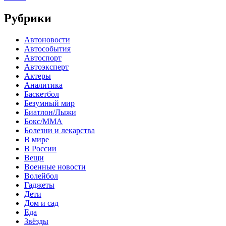
Рубрики
Автоновости
Автособытия
Автоспорт
Автоэксперт
Актеры
Аналитика
Баскетбол
Безумный мир
Биатлон/Лыжи
Бокс/MMA
Болезни и лекарства
В мире
В России
Вещи
Военные новости
Волейбол
Гаджеты
Дети
Дом и сад
Еда
Звёзды