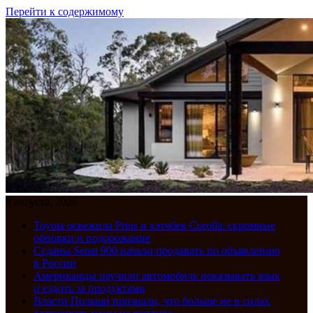
Перейти к содержимому
8 августа, 2026
Toyota освежила Prius и хэтчбек Corolla: скромные
обновки и подорожание
Седаны Senat 900 начали продавать по объявлению
в России
Американцы научили автомобиль показывать язык
и ездить за продуктами
Власти Польши признали, что больше не в силах