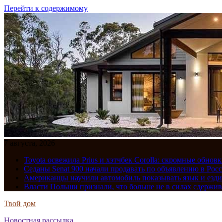
Перейти к содержимому
7 августа, 2026
Toyota освежила Prius и хэтчбек Corolla: скромные обно
Седаны Senat 900 начали продавать по объявлению в Рос
Американцы научили автомобиль показывать язык и езди
Власти Польши признали, что больше не в силах сдержив
Твой дом
Новостная рассылка