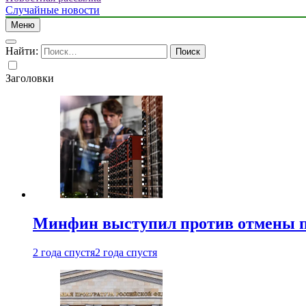
Случайные новости
Меню
Найти:
Заголовки
Минфин выступил против отмены пе
2 года спустя
2 года спустя