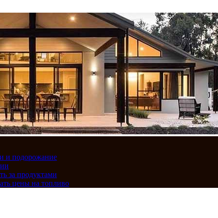
вки и подорожание
сии
ть за продуктами
ать цены на топливо