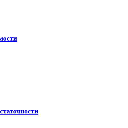
мости
остаточности