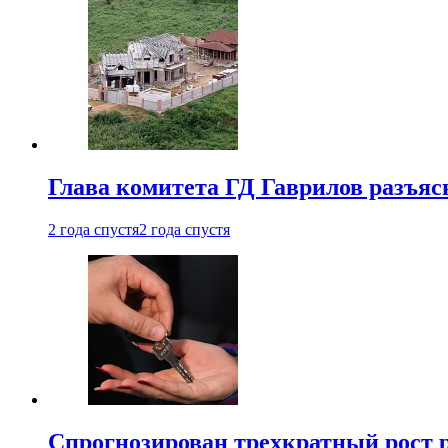
Глава комитета ГД Гаврилов разъяс
2 года спустя
2 года спустя
Спрогнозирован трехкратный рост 