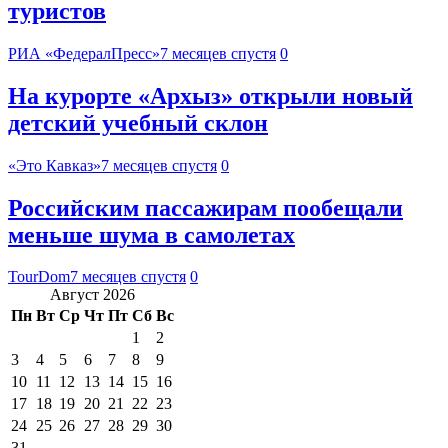
туристов
РИА «ФедералПресс»
7 месяцев спустя
0
На курорте «Архыз» открыли новый
детский учебный склон
«Это Кавказ»
7 месяцев спустя
0
Российским пассажирам пообещали
меньше шума в самолетах
TourDom
7 месяцев спустя
0
Август 2026
Пн
Вт
Ср
Чт
Пт
Сб
Вс
1
2
3
4
5
6
7
8
9
10
11
12
13
14
15
16
17
18
19
20
21
22
23
24
25
26
27
28
29
30
31