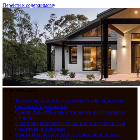
Перейти к содержимому
10 августа, 2026
Toyota освежила Prius и хэтчбек Corolla: скромные
обновки и подорожание
Седаны Senat 900 начали продавать по объявлению
в России
Американцы научили автомобиль показывать язык
и ездить за продуктами
Власти Польши признали, что больше не в силах