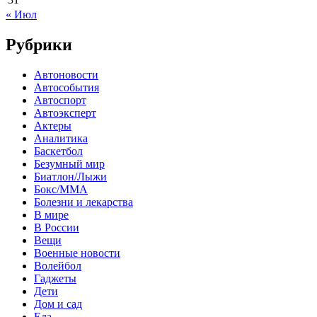
« Июл
Рубрики
Автоновости
Автособытия
Автоспорт
Автоэксперт
Актеры
Аналитика
Баскетбол
Безумный мир
Биатлон/Лыжи
Бокс/MMA
Болезни и лекарства
В мире
В России
Вещи
Военные новости
Волейбол
Гаджеты
Дети
Дом и сад
Еда