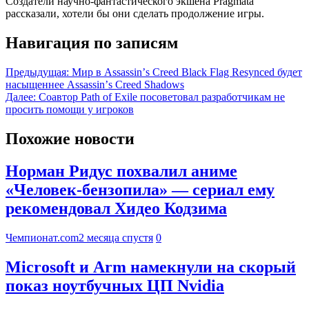
Создатели научно-фантастического экшена Pragmata
рассказали, хотели бы они сделать продолжение игры.
Навигация по записям
Предыдущая:
Мир в Assassinʼs Creed Black Flag Resynced будет
насыщеннее Assassinʼs Creed Shadows
Далее:
Соавтор Path of Exile посоветовал разработчикам не
просить помощи у игроков
Похожие новости
Норман Ридус похвалил аниме
«Человек-бензопила» — сериал ему
рекомендовал Хидео Кодзима
Чемпионат.com
2 месяца спустя
0
Microsoft и Arm намекнули на скорый
показ ноутбучных ЦП Nvidia