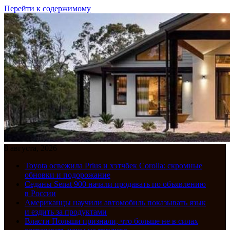
Перейти к содержимому
8 августа, 2026
Toyota освежила Prius и хэтчбек Corolla: скромные
обновки и подорожание
Седаны Senat 900 начали продавать по объявлению
в России
Американцы научили автомобиль показывать язык
и ездить за продуктами
Власти Польши признали, что больше не в силах