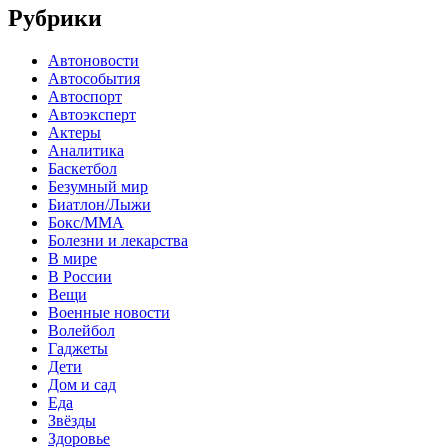
Рубрики
Автоновости
Автособытия
Автоспорт
Автоэксперт
Актеры
Аналитика
Баскетбол
Безумный мир
Биатлон/Лыжи
Бокс/MMA
Болезни и лекарства
В мире
В России
Вещи
Военные новости
Волейбол
Гаджеты
Дети
Дом и сад
Еда
Звёзды
Здоровье