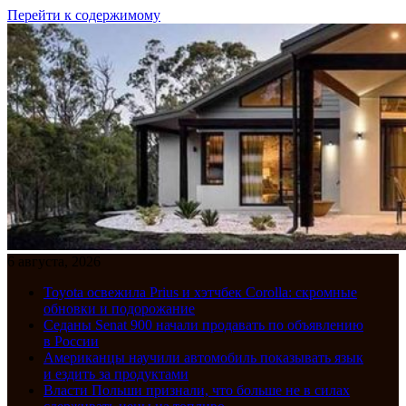
Перейти к содержимому
6 августа, 2026
Toyota освежила Prius и хэтчбек Corolla: скромные
обновки и подорожание
Седаны Senat 900 начали продавать по объявлению
в России
Американцы научили автомобиль показывать язык
и ездить за продуктами
Власти Польши признали, что больше не в силах