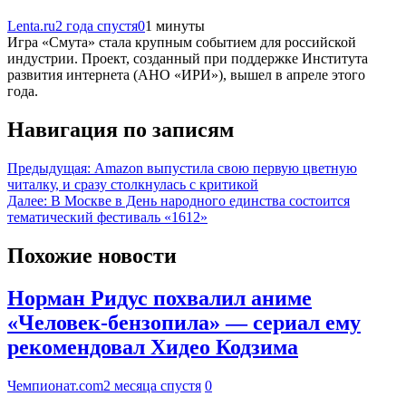
Lenta.ru
2 года спустя
0
1 минуты
Игра «Смута» стала крупным событием для российской
индустрии. Проект, созданный при поддержке Института
развития интернета (АНО «ИРИ»), вышел в апреле этого
года.
Навигация по записям
Предыдущая:
Amazon выпустила свою первую цветную
читалку, и сразу столкнулась с критикой
Далее:
В Москве в День народного единства состоится
тематический фестиваль «1612»
Похожие новости
Норман Ридус похвалил аниме
«Человек-бензопила» — сериал ему
рекомендовал Хидео Кодзима
Чемпионат.com
2 месяца спустя
0