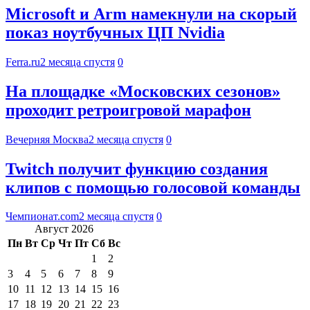
Microsoft и Arm намекнули на скорый
показ ноутбучных ЦП Nvidia
Ferra.ru
2 месяца спустя
0
На площадке «Московских сезонов»
проходит ретроигровой марафон
Вечерняя Москва
2 месяца спустя
0
Twitch получит функцию создания
клипов с помощью голосовой команды
Чемпионат.com
2 месяца спустя
0
Август 2026
Пн
Вт
Ср
Чт
Пт
Сб
Вс
1
2
3
4
5
6
7
8
9
10
11
12
13
14
15
16
17
18
19
20
21
22
23