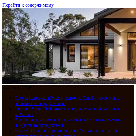
Перейти к содержимому
8 августа, 2026
Toyota освежила Prius и хэтчбек Corolla: скромные
обновки и подорожание
Седаны Senat 900 начали продавать по объявлению
в России
Американцы научили автомобиль показывать язык
и ездить за продуктами
Власти Польши признали, что больше не в силах