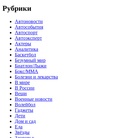
Рубрики
Автоновости
Автособытия
Автоспорт
Автоэксперт
Актеры
Аналитика
Баскетбол
Безумный мир
Биатлон/Лыжи
Бокс/MMA
Болезни и лекарства
В мире
В России
Вещи
Военные новости
Волейбол
Гаджеты
Дети
Дом и сад
Еда
Звёзды
Здоровье