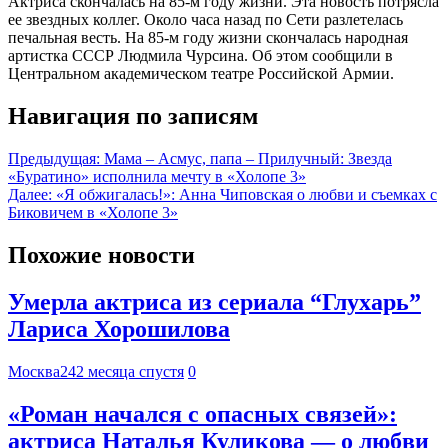
Актриса скончалась на 85-м году жизни. Эта новость потрясла
ее звездных коллег. Около часа назад по Сети разлетелась
печальная весть. На 85-м году жизни скончалась народная
артистка СССР Людмила Чурсина. Об этом сообщили в
Центральном академическом театре Российской Армии.
Навигация по записям
Предыдущая:
Мама – Асмус, папа – Прилучный: Звезда
«Буратино» исполнила мечту в «Холопе 3»
Далее:
«Я обжигалась!»: Анна Чиповская о любви и съемках с
Биковичем в «Холопе 3»
Похожие новости
Умерла актриса из сериала “Глухарь”
Лариса Хорошилова
Москва24
2 месяца спустя
0
«Роман начался с опасных связей»:
актриса Наталья Куликова — о любви