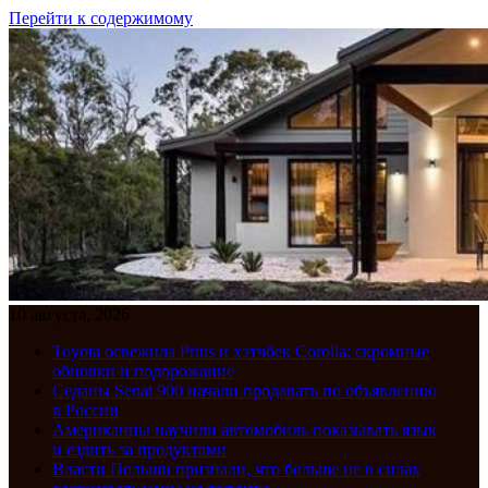
Перейти к содержимому
10 августа, 2026
Toyota освежила Prius и хэтчбек Corolla: скромные
обновки и подорожание
Седаны Senat 900 начали продавать по объявлению
в России
Американцы научили автомобиль показывать язык
и ездить за продуктами
Власти Польши признали, что больше не в силах