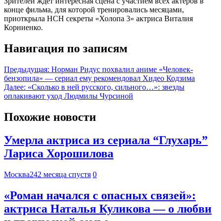
Зрителей ждет интересная сцена с участием всех актеров в
конце фильма, для которой тренировались месяцами,
приоткрыла НСН секреты «Холопа 3» актриса Виталия
Корниенко.
Навигация по записям
Предыдущая:
Норман Ридус похвалил аниме «Человек-
бензопила» — сериал ему рекомендовал Хидео Кодзима
Далее:
«Сколько в ней русского, сильного…»: звезды
оплакивают уход Людмилы Чурсиной
Похожие новости
Умерла актриса из сериала “Глухарь”
Лариса Хорошилова
Москва24
2 месяца спустя
0
«Роман начался с опасных связей»:
актриса Наталья Куликова — о любви