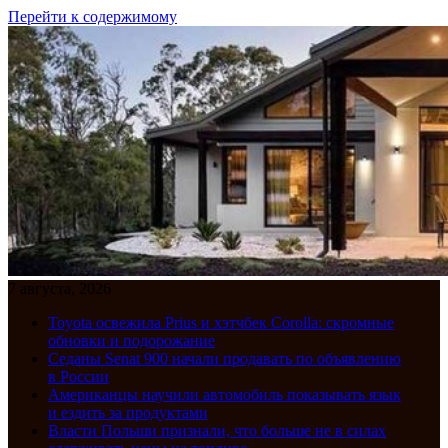
Перейти к содержимому
7 августа, 2026
Toyota освежила Prius и хэтчбек Corolla: скромные
обновки и подорожание
Седаны Senat 900 начали продавать по объявлению
в России
Американцы научили автомобиль показывать язык
и ездить за продуктами
Власти Польши признали, что больше не в силах