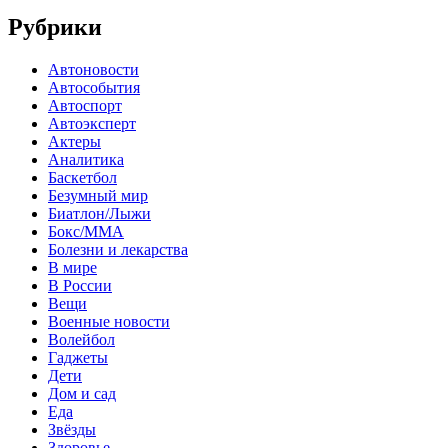
Рубрики
Автоновости
Автособытия
Автоспорт
Автоэксперт
Актеры
Аналитика
Баскетбол
Безумный мир
Биатлон/Лыжи
Бокс/MMA
Болезни и лекарства
В мире
В России
Вещи
Военные новости
Волейбол
Гаджеты
Дети
Дом и сад
Еда
Звёзды
Здоровье