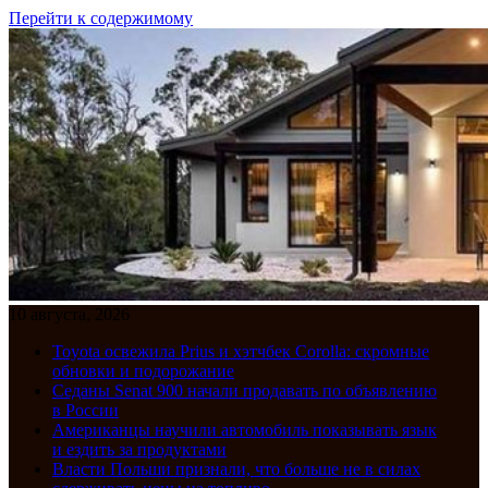
Перейти к содержимому
10 августа, 2026
Toyota освежила Prius и хэтчбек Corolla: скромные
обновки и подорожание
Седаны Senat 900 начали продавать по объявлению
в России
Американцы научили автомобиль показывать язык
и ездить за продуктами
Власти Польши признали, что больше не в силах