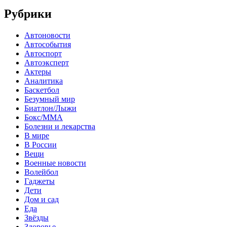
Рубрики
Автоновости
Автособытия
Автоспорт
Автоэксперт
Актеры
Аналитика
Баскетбол
Безумный мир
Биатлон/Лыжи
Бокс/MMA
Болезни и лекарства
В мире
В России
Вещи
Военные новости
Волейбол
Гаджеты
Дети
Дом и сад
Еда
Звёзды
Здоровье