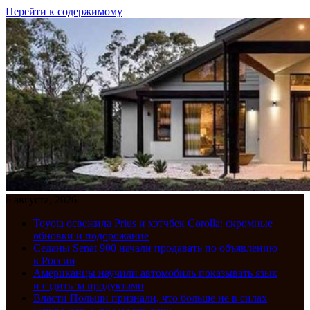
Перейти к содержимому
8 августа, 2026
Toyota освежила Prius и хэтчбек Corolla: скромные
обновки и подорожание
Седаны Senat 900 начали продавать по объявлению
в России
Американцы научили автомобиль показывать язык
и ездить за продуктами
Власти Польши признали, что больше не в силах