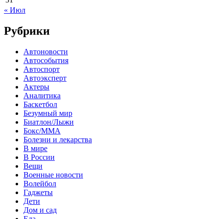
« Июл
Рубрики
Автоновости
Автособытия
Автоспорт
Автоэксперт
Актеры
Аналитика
Баскетбол
Безумный мир
Биатлон/Лыжи
Бокс/MMA
Болезни и лекарства
В мире
В России
Вещи
Военные новости
Волейбол
Гаджеты
Дети
Дом и сад
Еда