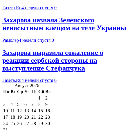
Газета.Ru
4 недели спустя
0
Захарова назвала Зеленского
ненасытным клещом на теле Украины
Рамблер
4 недели спустя
0
Захарова выразила сожаление о
реакции сербской стороны на
выступление Стефанчука
Газета.Ru
4 недели спустя
0
Август 2026
Пн
Вт
Ср
Чт
Пт
Сб
Вс
1
2
3
4
5
6
7
8
9
10
11
12
13
14
15
16
17
18
19
20
21
22
23
24
25
26
27
28
29
30
31