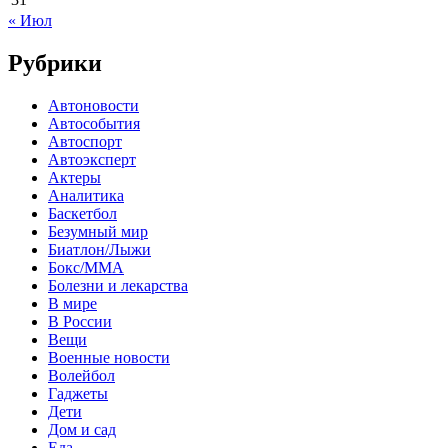
« Июл
Рубрики
Автоновости
Автособытия
Автоспорт
Автоэксперт
Актеры
Аналитика
Баскетбол
Безумный мир
Биатлон/Лыжи
Бокс/MMA
Болезни и лекарства
В мире
В России
Вещи
Военные новости
Волейбол
Гаджеты
Дети
Дом и сад
Еда