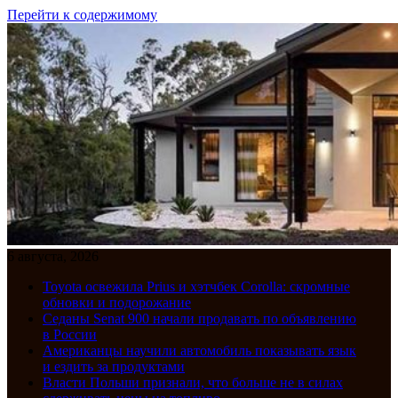
Перейти к содержимому
6 августа, 2026
Toyota освежила Prius и хэтчбек Corolla: скромные
обновки и подорожание
Седаны Senat 900 начали продавать по объявлению
в России
Американцы научили автомобиль показывать язык
и ездить за продуктами
Власти Польши признали, что больше не в силах