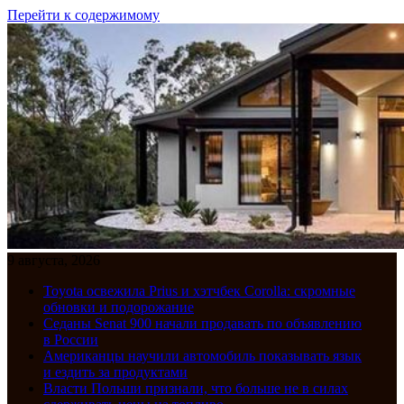
Перейти к содержимому
9 августа, 2026
Toyota освежила Prius и хэтчбек Corolla: скромные
обновки и подорожание
Седаны Senat 900 начали продавать по объявлению
в России
Американцы научили автомобиль показывать язык
и ездить за продуктами
Власти Польши признали, что больше не в силах