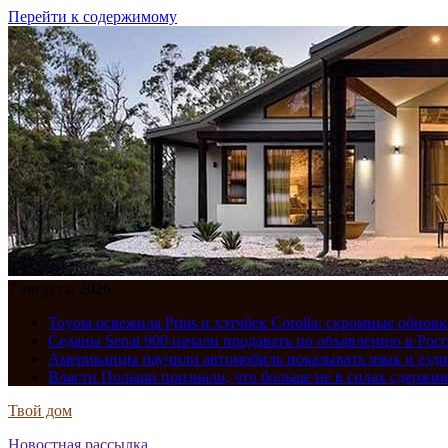
Перейти к содержимому
7 августа, 2026
Toyota освежила Prius и хэтчбек Corolla: скромные обно
Седаны Senat 900 начали продавать по объявлению в Рос
Американцы научили автомобиль показывать язык и езди
Власти Польши признали, что больше не в силах сдержив
Твой дом
Новостная рассылка