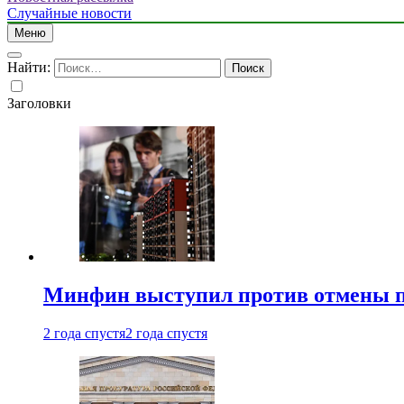
Случайные новости
Меню
Найти:
Заголовки
Минфин выступил против отмены пе
2 года спустя
2 года спустя