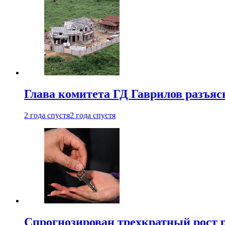
Глава комитета ГД Гаврилов разъяс
2 года спустя
2 года спустя
Спрогнозирован трехкратный рост 