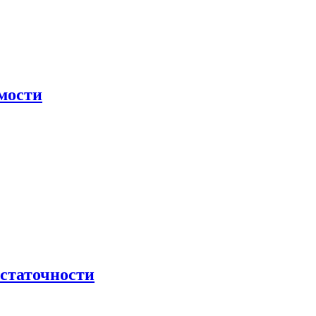
мости
остаточности