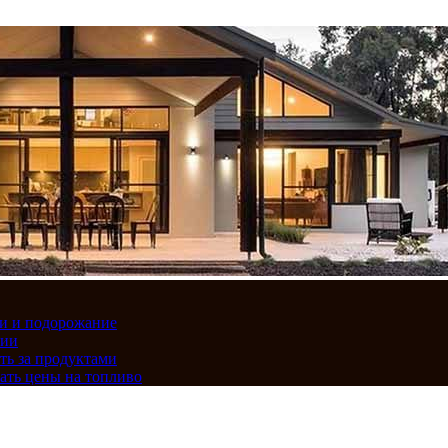
вки и подорожание
сии
ть за продуктами
ать цены на топливо