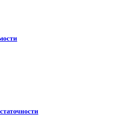
мости
остаточности