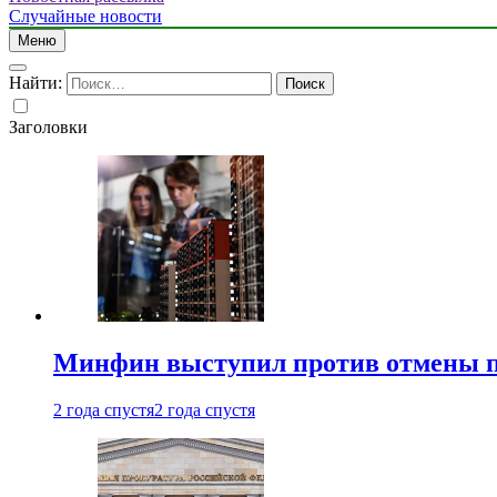
Случайные новости
Меню
Найти:
Заголовки
Минфин выступил против отмены пе
2 года спустя
2 года спустя