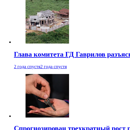
Глава комитета ГД Гаврилов разъяс
2 года спустя
2 года спустя
Спрогнозирован трехкратный рост 