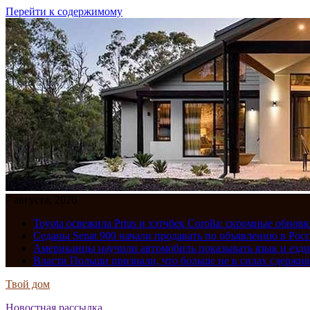
Перейти к содержимому
7 августа, 2026
Toyota освежила Prius и хэтчбек Corolla: скромные обно
Седаны Senat 900 начали продавать по объявлению в Рос
Американцы научили автомобиль показывать язык и езди
Власти Польши признали, что больше не в силах сдержив
Твой дом
Новостная рассылка