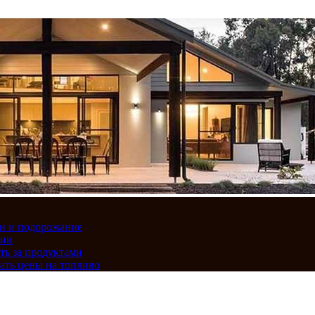
вки и подорожание
сии
ть за продуктами
ать цены на топливо