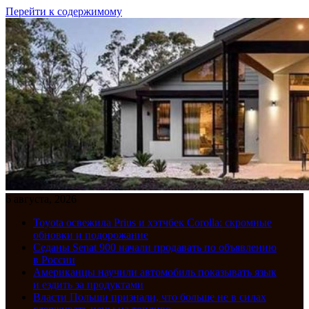
Перейти к содержимому
6 августа, 2026
Toyota освежила Prius и хэтчбек Corolla: скромные
обновки и подорожание
Седаны Senat 900 начали продавать по объявлению
в России
Американцы научили автомобиль показывать язык
и ездить за продуктами
Власти Польши признали, что больше не в силах