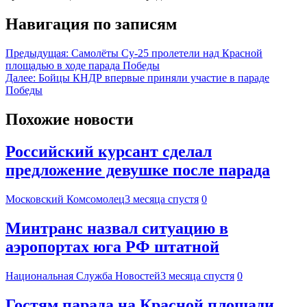
Навигация по записям
Предыдущая:
Самолёты Су-25 пролетели над Красной
площадью в ходе парада Победы
Далее:
Бойцы КНДР впервые приняли участие в параде
Победы
Похожие новости
Российский курсант сделал
предложение девушке после парада
Московский Комсомолец
3 месяца спустя
0
Минтранс назвал ситуацию в
аэропортах юга РФ штатной
Национальная Служба Новостей
3 месяца спустя
0
Гостям парада на Красной площади