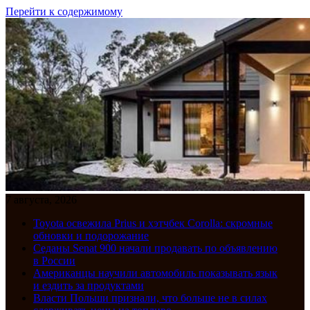
Перейти к содержимому
7 августа, 2026
Toyota освежила Prius и хэтчбек Corolla: скромные
обновки и подорожание
Седаны Senat 900 начали продавать по объявлению
в России
Американцы научили автомобиль показывать язык
и ездить за продуктами
Власти Польши признали, что больше не в силах