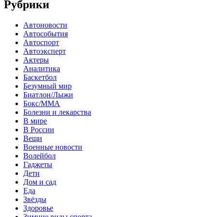
Рубрики
Автоновости
Автособытия
Автоспорт
Автоэксперт
Актеры
Аналитика
Баскетбол
Безумный мир
Биатлон/Лыжи
Бокс/MMA
Болезни и лекарства
В мире
В России
Вещи
Военные новости
Волейбол
Гаджеты
Дети
Дом и сад
Еда
Звёзды
Здоровье
Зимние виды спорта