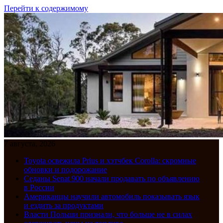
Перейти к содержимому
7 августа, 2026
Toyota освежила Prius и хэтчбек Corolla: скромные
обновки и подорожание
Седаны Senat 900 начали продавать по объявлению
в России
Американцы научили автомобиль показывать язык
и ездить за продуктами
Власти Польши признали, что больше не в силах