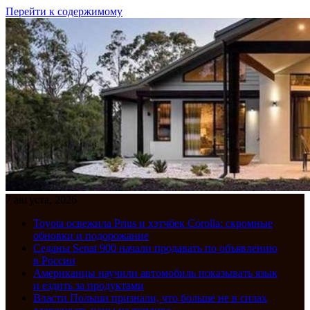
Перейти к содержимому
7 августа, 2026
Toyota освежила Prius и хэтчбек Corolla: скромные
обновки и подорожание
Седаны Senat 900 начали продавать по объявлению
в России
Американцы научили автомобиль показывать язык
и ездить за продуктами
Власти Польши признали, что больше не в силах