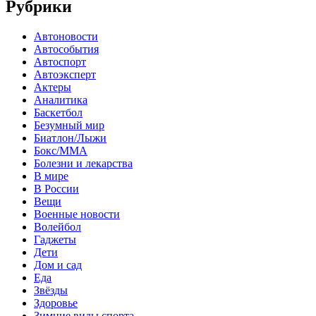
Рубрики
Автоновости
Автособытия
Автоспорт
Автоэксперт
Актеры
Аналитика
Баскетбол
Безумный мир
Биатлон/Лыжи
Бокс/MMA
Болезни и лекарства
В мире
В России
Вещи
Военные новости
Волейбол
Гаджеты
Дети
Дом и сад
Еда
Звёзды
Здоровье
Зимние виды спорта