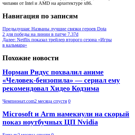
чипами от Intel и AMD на архитектуре x86.
Навигация по записям
Предыдущая:
Названы лучшие связки героев Dota
2 для победы на линии в патче 7.37d
Далее:
Netflix показал трейлер второго сезона «Игры
в кальмара»
Похожие новости
Норман Ридус похвалил аниме
«Человек-бензопила» — сериал ему
рекомендовал Хидео Кодзима
Чемпионат.com
2 месяца спустя
0
Microsoft и Arm намекнули на скорый
показ ноутбучных ЦП Nvidia
Ferra.ru
2 месяца спустя
0