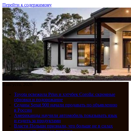
Перейти к содержимому
8 августа, 2026
Toyota освежила Prius и хэтчбек Corolla: скромные
обновки и подорожание
Седаны Senat 900 начали продавать по объявлению
в России
Американцы научили автомобиль показывать язык
и ездить за продуктами
Власти Польши признали, что больше не в силах