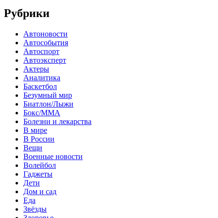
Рубрики
Автоновости
Автособытия
Автоспорт
Автоэксперт
Актеры
Аналитика
Баскетбол
Безумный мир
Биатлон/Лыжи
Бокс/MMA
Болезни и лекарства
В мире
В России
Вещи
Военные новости
Волейбол
Гаджеты
Дети
Дом и сад
Еда
Звёзды
Здоровье