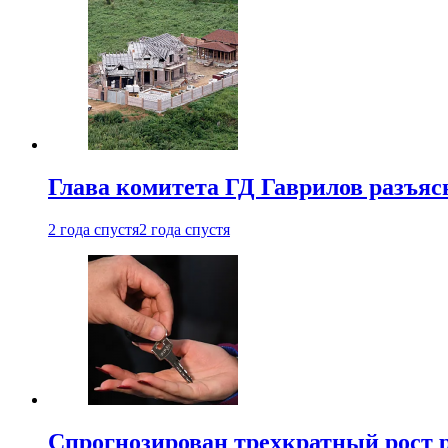
Глава комитета ГД Гаврилов разъяс
2 года спустя
2 года спустя
Спрогнозирован трехкратный рост 