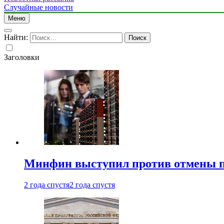
Случайные новости
Меню
Найти:
Заголовки
Минфин выступил против отмены пе
2 года спустя
2 года спустя