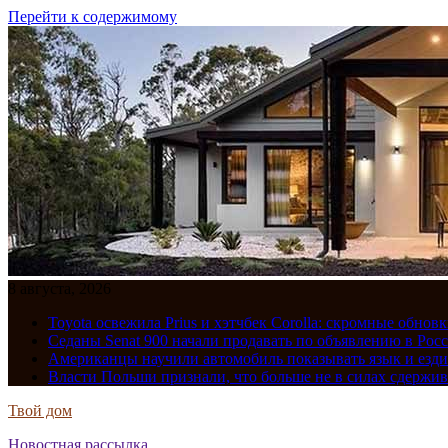
Перейти к содержимому
8 августа, 2026
Toyota освежила Prius и хэтчбек Corolla: скромные обно
Седаны Senat 900 начали продавать по объявлению в Рос
Американцы научили автомобиль показывать язык и езди
Власти Польши признали, что больше не в силах сдержив
Твой дом
Новостная рассылка