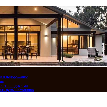
вки и подорожание
сии
ть за продуктами
ать цены на топливо