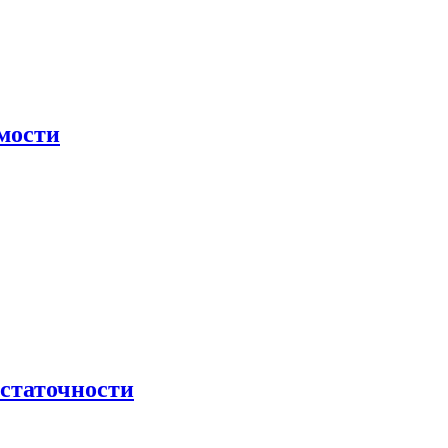
мости
остаточности