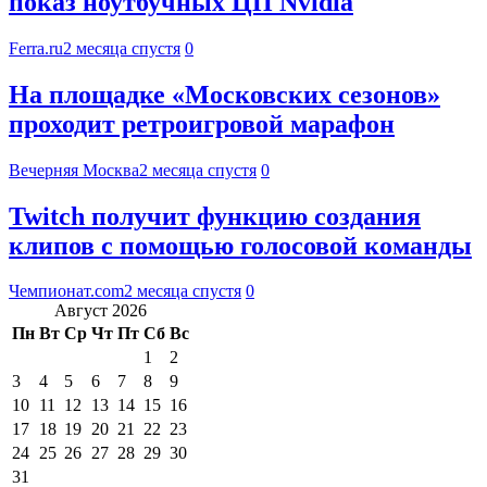
показ ноутбучных ЦП Nvidia
Ferra.ru
2 месяца спустя
0
На площадке «Московских сезонов»
проходит ретроигровой марафон
Вечерняя Москва
2 месяца спустя
0
Twitch получит функцию создания
клипов с помощью голосовой команды
Чемпионат.com
2 месяца спустя
0
Август 2026
Пн
Вт
Ср
Чт
Пт
Сб
Вс
1
2
3
4
5
6
7
8
9
10
11
12
13
14
15
16
17
18
19
20
21
22
23
24
25
26
27
28
29
30
31