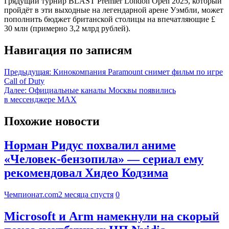
Грядущий турнир BLAST Premier London Open 2025, который
пройдёт в эти выходные на легендарной арене Уэмбли, может
пополнить бюджет британской столицы на впечатляющие £
30 млн (примерно 3,2 млрд рублей).
Навигация по записям
Предыдущая:
Кинокомпания Paramount снимет фильм по игре
Call of Duty
Далее:
Официальные каналы Москвы появились
в мессенджере MAX
Похожие новости
Норман Ридус похвалил аниме
«Человек-бензопила» — сериал ему
рекомендовал Хидео Кодзима
Чемпионат.com
2 месяца спустя
0
Microsoft и Arm намекнули на скорый