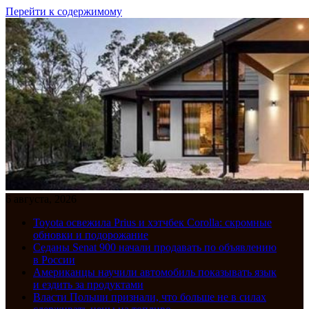
Перейти к содержимому
6 августа, 2026
Toyota освежила Prius и хэтчбек Corolla: скромные
обновки и подорожание
Седаны Senat 900 начали продавать по объявлению
в России
Американцы научили автомобиль показывать язык
и ездить за продуктами
Власти Польши признали, что больше не в силах