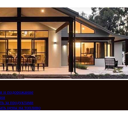
вки и подорожание
сии
ть за продуктами
ать цены на топливо