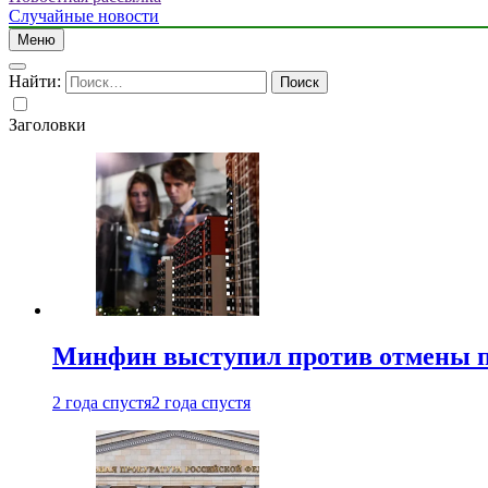
Случайные новости
Меню
Найти:
Заголовки
Минфин выступил против отмены пе
2 года спустя
2 года спустя