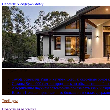
Перейти к содержимому
7 августа, 2026
Toyota освежила Prius и хэтчбек Corolla: скромные обно
Седаны Senat 900 начали продавать по объявлению в Рос
Американцы научили автомобиль показывать язык и езди
Власти Польши признали, что больше не в силах сдержив
Твой дом
Новостная рассылка