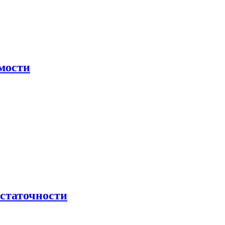
мости
остаточности