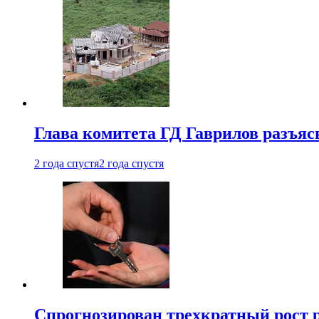
Глава комитета ГД Гаврилов разъяс
2 года спустя
2 года спустя
Спрогнозирован трехкратный рост 