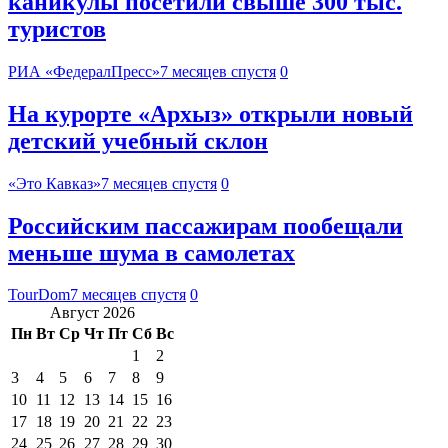
каникулы посетили свыше 300 тыс.
туристов
РИА «ФедералПресс»
7 месяцев спустя
0
На курорте «Архыз» открыли новый
детский учебный склон
«Это Кавказ»
7 месяцев спустя
0
Российским пассажирам пообещали
меньше шума в самолетах
TourDom
7 месяцев спустя
0
Август 2026
Пн
Вт
Ср
Чт
Пт
Сб
Вс
1
2
3
4
5
6
7
8
9
10
11
12
13
14
15
16
17
18
19
20
21
22
23
24
25
26
27
28
29
30