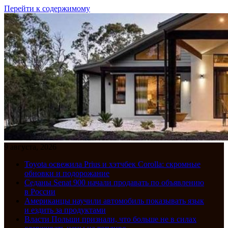
Перейти к содержимому
9 августа, 2026
Toyota освежила Prius и хэтчбек Corolla: скромные
обновки и подорожание
Седаны Senat 900 начали продавать по объявлению
в России
Американцы научили автомобиль показывать язык
и ездить за продуктами
Власти Польши признали, что больше не в силах