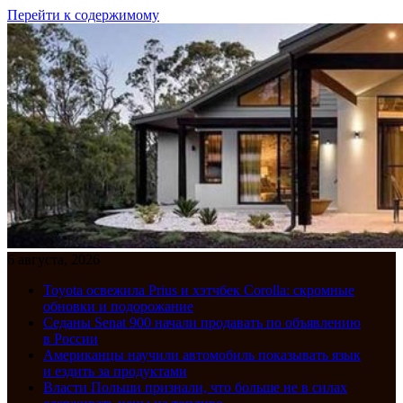
Перейти к содержимому
6 августа, 2026
Toyota освежила Prius и хэтчбек Corolla: скромные
обновки и подорожание
Седаны Senat 900 начали продавать по объявлению
в России
Американцы научили автомобиль показывать язык
и ездить за продуктами
Власти Польши признали, что больше не в силах