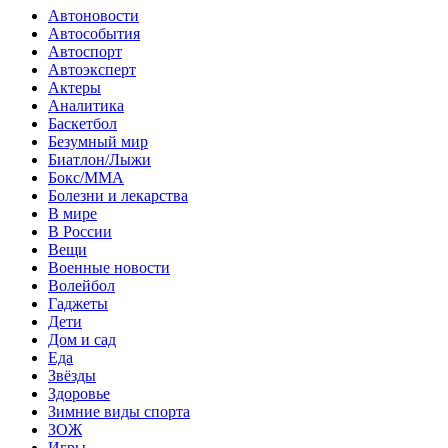
Автоновости
Автособытия
Автоспорт
Автоэксперт
Актеры
Аналитика
Баскетбол
Безумный мир
Биатлон/Лыжи
Бокс/MMA
Болезни и лекарства
В мире
В России
Вещи
Военные новости
Волейбол
Гаджеты
Дети
Дом и сад
Еда
Звёзды
Здоровье
Зимние виды спорта
ЗОЖ
Игры