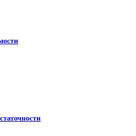
мости
остаточности