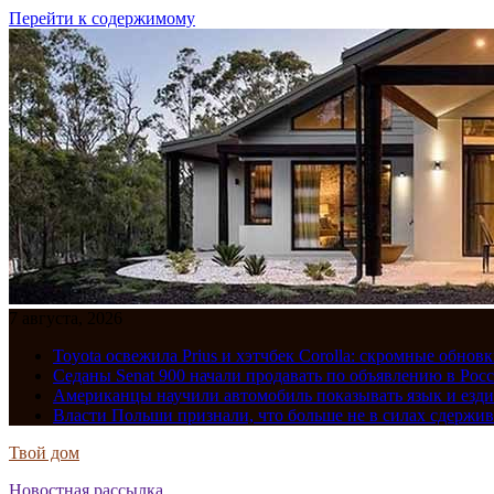
Перейти к содержимому
7 августа, 2026
Toyota освежила Prius и хэтчбек Corolla: скромные обно
Седаны Senat 900 начали продавать по объявлению в Рос
Американцы научили автомобиль показывать язык и езди
Власти Польши признали, что больше не в силах сдержив
Твой дом
Новостная рассылка