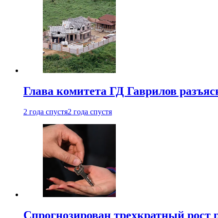
Глава комитета ГД Гаврилов разъяс
2 года спустя
2 года спустя
Спрогнозирован трехкратный рост 