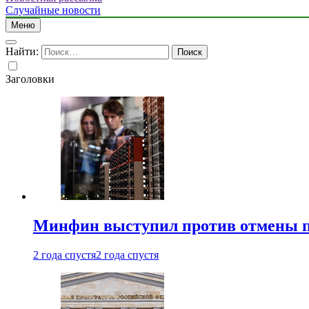
Случайные новости
Меню
Найти:
Заголовки
Минфин выступил против отмены пе
2 года спустя
2 года спустя