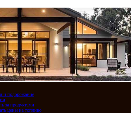
вки и подорожание
сии
ть за продуктами
ать цены на топливо