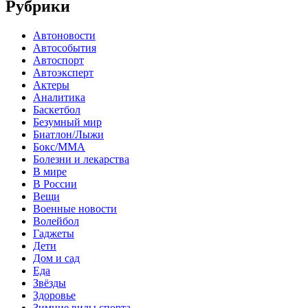
Рубрики
Автоновости
Автособытия
Автоспорт
Автоэксперт
Актеры
Аналитика
Баскетбол
Безумный мир
Биатлон/Лыжи
Бокс/MMA
Болезни и лекарства
В мире
В России
Вещи
Военные новости
Волейбол
Гаджеты
Дети
Дом и сад
Еда
Звёзды
Здоровье
Зимние виды спорта