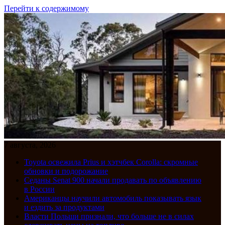
Перейти к содержимому
7 августа, 2026
Toyota освежила Prius и хэтчбек Corolla: скромные
обновки и подорожание
Седаны Senat 900 начали продавать по объявлению
в России
Американцы научили автомобиль показывать язык
и ездить за продуктами
Власти Польши признали, что больше не в силах