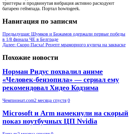
триггеры и продвинутая вибрация активно расходуют
батарею геймпада. Портал howtogeek.
Навигация по записям
Предыдущая:
Шумков и Бижамов одержали первые победы
в 1/8 финала ЧЕ в Белграде
Далее:
Скоро Пасха! Рецепт мраморного кулича на закваске
Похожие новости
Норман Ридус похвалил аниме
«Человек-бензопила» — сериал ему
рекомендовал Хидео Кодзима
Чемпионат.com
2 месяца спустя
0
Microsoft и Arm намекнули на скорый
показ ноутбучных ЦП Nvidia
Ferra.ru
2 месяца спустя
0