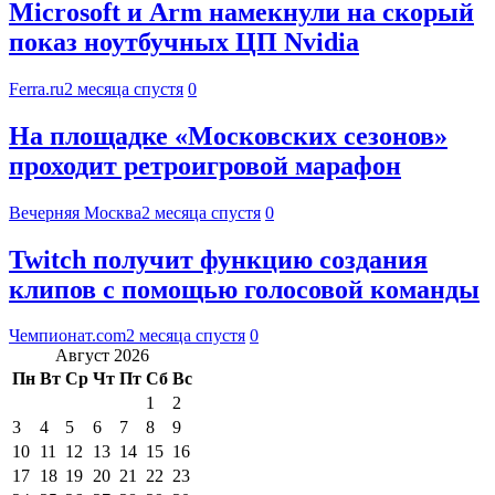
Microsoft и Arm намекнули на скорый
показ ноутбучных ЦП Nvidia
Ferra.ru
2 месяца спустя
0
На площадке «Московских сезонов»
проходит ретроигровой марафон
Вечерняя Москва
2 месяца спустя
0
Twitch получит функцию создания
клипов с помощью голосовой команды
Чемпионат.com
2 месяца спустя
0
Август 2026
Пн
Вт
Ср
Чт
Пт
Сб
Вс
1
2
3
4
5
6
7
8
9
10
11
12
13
14
15
16
17
18
19
20
21
22
23