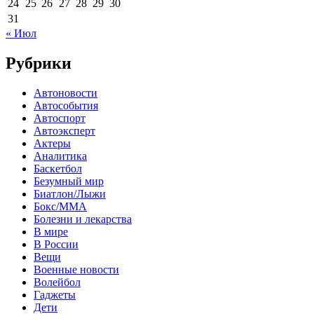
24
25
26
27
28
29
30
31
« Июл
Рубрики
Автоновости
Автособытия
Автоспорт
Автоэксперт
Актеры
Аналитика
Баскетбол
Безумный мир
Биатлон/Лыжи
Бокс/MMA
Болезни и лекарства
В мире
В России
Вещи
Военные новости
Волейбол
Гаджеты
Дети