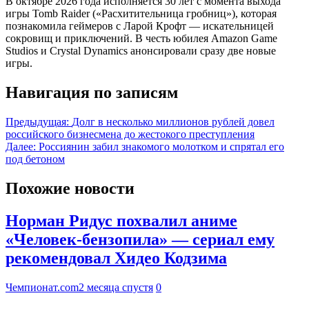
В октябре 2026 года исполняется 30 лет с момента выхода
игры Tomb Raider («Расхитительница гробниц»), которая
познакомила геймеров с Ларой Крофт — искательницей
сокровищ и приключений. В честь юбилея Amazon Game
Studios и Crystal Dynamics анонсировали сразу две новые
игры.
Навигация по записям
Предыдущая:
Долг в несколько миллионов рублей довел
российского бизнесмена до жестокого преступления
Далее:
Россиянин забил знакомого молотком и спрятал его
под бетоном
Похожие новости
Норман Ридус похвалил аниме
«Человек-бензопила» — сериал ему
рекомендовал Хидео Кодзима
Чемпионат.com
2 месяца спустя
0