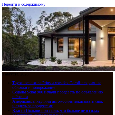
Перейти к содержимому
9 августа, 2026
Toyota освежила Prius и хэтчбек Corolla: скромные
обновки и подорожание
Седаны Senat 900 начали продавать по объявлению
в России
Американцы научили автомобиль показывать язык
и ездить за продуктами
Власти Польши признали, что больше не в силах