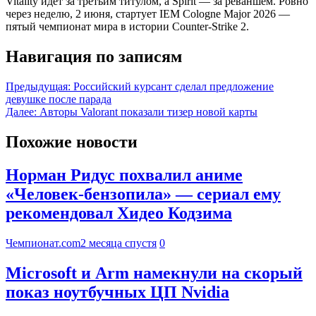
Vitality идёт за третьим титулом, а Spirit — за реваншем. Ровно
через неделю, 2 июня, стартует IEM Cologne Major 2026 —
пятый чемпионат мира в истории Counter-Strike 2.
Навигация по записям
Предыдущая:
Российский курсант сделал предложение
девушке после парада
Далее:
Авторы Valorant показали тизер новой карты
Похожие новости
Норман Ридус похвалил аниме
«Человек-бензопила» — сериал ему
рекомендовал Хидео Кодзима
Чемпионат.com
2 месяца спустя
0
Microsoft и Arm намекнули на скорый
показ ноутбучных ЦП Nvidia