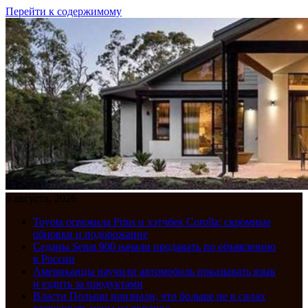
Перейти к содержимому
6 августа, 2026
Toyota освежила Prius и хэтчбек Corolla: скромные
обновки и подорожание
Седаны Senat 900 начали продавать по объявлению
в России
Американцы научили автомобиль показывать язык
и ездить за продуктами
Власти Польши признали, что больше не в силах