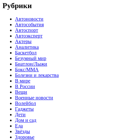
Рубрики
Автоновости
Автособытия
Автоспорт
Автоэксперт
Актеры
Аналитика
Баскетбол
Безумный мир
Биатлон/Лыжи
Бокс/MMA
Болезни и лекарства
В мире
В России
Вещи
Военные новости
Волейбол
Гаджеты
Дети
Дом и сад
Еда
Звёзды
Здоровье