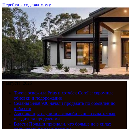
Перейти к содержимому
7 августа, 2026
Toyota освежила Prius и хэтчбек Corolla: скромные
обновки и подорожание
Седаны Senat 900 начали продавать по объявлению
в России
Американцы научили автомобиль показывать язык
и ездить за продуктами
Власти Польши признали, что больше не в силах