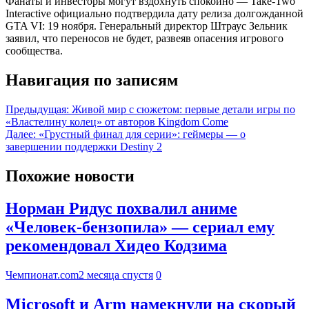
Фанаты и инвесторы могут вздохнуть спокойно — Take-Two
Interactive официально подтвердила дату релиза долгожданной
GTA VI: 19 ноября. Генеральный директор Штраус Зельник
заявил, что переносов не будет, развеяв опасения игрового
сообщества.
Навигация по записям
Предыдущая:
Живой мир с сюжетом: первые детали игры по
«Властелину колец» от авторов Kingdom Come
Далее:
«Грустный финал для серии»: геймеры — о
завершении поддержки Destiny 2
Похожие новости
Норман Ридус похвалил аниме
«Человек-бензопила» — сериал ему
рекомендовал Хидео Кодзима
Чемпионат.com
2 месяца спустя
0
Microsoft и Arm намекнули на скорый