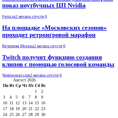
показ ноутбучных ЦП Nvidia
Ferra.ru
2 месяца спустя
0
На площадке «Московских сезонов»
проходит ретроигровой марафон
Вечерняя Москва
2 месяца спустя
0
Twitch получит функцию создания
клипов с помощью голосовой команды
Чемпионат.com
2 месяца спустя
0
Август 2026
Пн
Вт
Ср
Чт
Пт
Сб
Вс
1
2
3
4
5
6
7
8
9
10
11
12
13
14
15
16
17
18
19
20
21
22
23
24
25
26
27
28
29
30