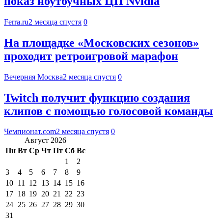
показ ноутбучных ЦП Nvidia
Ferra.ru
2 месяца спустя
0
На площадке «Московских сезонов»
проходит ретроигровой марафон
Вечерняя Москва
2 месяца спустя
0
Twitch получит функцию создания
клипов с помощью голосовой команды
Чемпионат.com
2 месяца спустя
0
Август 2026
Пн
Вт
Ср
Чт
Пт
Сб
Вс
1
2
3
4
5
6
7
8
9
10
11
12
13
14
15
16
17
18
19
20
21
22
23
24
25
26
27
28
29
30
31