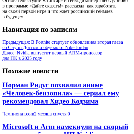
Основатель студии «Липсар» и гейм-дизайнер Глеб Дурново
в программе «Дайте сказать!» рассказал, как заработать
на своей первой игре и что ждет российский геймдев
в будущем.
Навигация по записям
Предыдущая:
В Fortnite стартует обновленная вторая глава
со Снупп Доггом и обувью от Nike Jordan
Далее:
Nvidia выпустит первый ARM-процессор
для ПК в 2025 году
Похожие новости
Норман Ридус похвалил аниме
«Человек-бензопила» — сериал ему
рекомендовал Хидео Кодзима
Чемпионат.com
2 месяца спустя
0
Microsoft и Arm намекнули на скорый