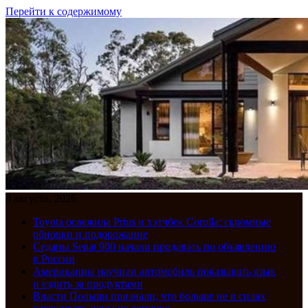
Перейти к содержимому
8 августа, 2026
Toyota освежила Prius и хэтчбек Corolla: скромные
обновки и подорожание
Седаны Senat 900 начали продавать по объявлению
в России
Американцы научили автомобиль показывать язык
и ездить за продуктами
Власти Польши признали, что больше не в силах